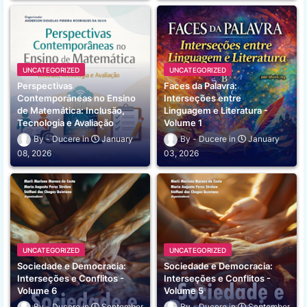
UNCATEGORIZED
UNCATEGORIZED
Perspectivas
Faces da Palavra:
Contemporâneas no Ensino
Interseções entre
de Matemática: Inclusão,
Linguagem e Literatura -
Tecnologia e Avaliação
Volume 1
Ducere
January
Ducere
January
08, 2026
03, 2026
UNCATEGORIZED
UNCATEGORIZED
Sociedade e Democracia:
Sociedade e Democracia:
Interseções e Conflitos -
Interseções e Conflitos -
Volume 6
Volume 5
Ducere
September
Ducere
September