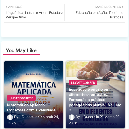
Twi
Wh
ANTIGOS
MAIS RECENTES
Linguística, Letras e Artes: Estudos e
Educação em Ação: Teorias e
tter
ats
Perspectivas
Práticas
app
You May Like
UNCATEGORIZED
Educação e ensino em
diferentes contextos:
UNCATEGORIZED
Formação e práticas
Matemática Aplicada:
pedagógicas plurais - Volume
Conexões com a Realidade
2
Ducere
March 24,
Ducere
March 20,
2026
2026