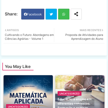
Facebook
Twi
Wh
ANTIGOS
MAIS RECENTES
Cultivando o Futuro: Abordagens em
Proposta de Atividades para
tter
ats
Ciências Agrárias - Volume 1
Aprendizagem do Aluno
app
You May Like
UNCATEGORIZED
Educação e ensino em
diferentes contextos:
UNCATEGORIZED
Formação e práticas