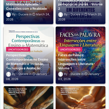
Matemática Aplicada:
pedagógicas plurais - Volume
Conexões com a Realidade
2
Ducere
March 24,
Ducere
March 20,
2026
2026
UNCATEGORIZED
UNCATEGORIZED
Perspectivas
Faces da Palavra:
Contemporâneas no Ensino
Interseções entre
de Matemática: Inclusão,
Linguagem e Literatura -
Tecnologia e Avaliação
Volume 1
Ducere
January
Ducere
January
08, 2026
03, 2026