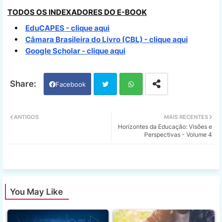
TODOS OS INDEXADORES DO E-BOOK
EduCAPES - clique aqui
Câmara Brasileira do Livro (CBL) - clique aqui
Google Scholar - clique aqui
Facebook
Twi
Wh
ANTIGOS
MAIS RECENTES
Horizontes da Educação: Visões e
tter
ats
Perspectivas - Volume 4
app
You May Like