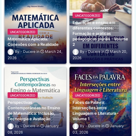
UNCATEGORIZED
Educação e ensino em
diferentes contextos:
UNCATEGORIZED
Formação e práticas
Matemática Aplicada:
pedagógicas plurais - Volume
Conexões com a Realidade
2
Ducere
March 24,
Ducere
March 20,
2026
2026
UNCATEGORIZED
UNCATEGORIZED
Perspectivas
Faces da Palavra:
Contemporâneas no Ensino
Interseções entre
de Matemática: Inclusão,
Linguagem e Literatura -
Tecnologia e Avaliação
Volume 1
Ducere
January
Ducere
January
08, 2026
03, 2026