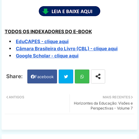
TODOS OS INDEXADORES DO E-BOOK
EduCAPES - clique aqui
Câmara Brasileira do Livro (CBL) - clique aqui
Google Scholar - clique aqui
Facebook
Twi
Wh
ANTIGOS
MAIS RECENTES
Horizontes da Educação: Visões e
tter
ats
Perspectivas - Volume 7
app