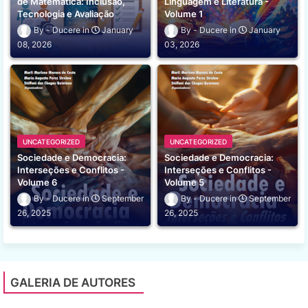
de Matemática: Inclusão,
Linguagem e Literatura -
Tecnologia e Avaliação
Volume 1
Ducere
January
Ducere
January
08, 2026
03, 2026
UNCATEGORIZED
UNCATEGORIZED
Sociedade e Democracia:
Sociedade e Democracia:
Interseções e Conflitos -
Interseções e Conflitos -
Volume 6
Volume 5
Ducere
September
Ducere
September
26, 2025
26, 2025
GALERIA DE AUTORES