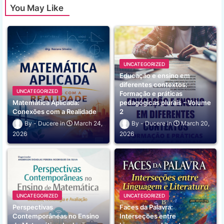
You May Like
UNCATEGORIZED
Educação e ensino em
diferentes contextos:
UNCATEGORIZED
Formação e práticas
Matemática Aplicada:
pedagógicas plurais - Volume
Conexões com a Realidade
2
Ducere
March 24,
Ducere
March 20,
2026
2026
UNCATEGORIZED
UNCATEGORIZED
Perspectivas
Faces da Palavra:
Contemporâneas no Ensino
Interseções entre