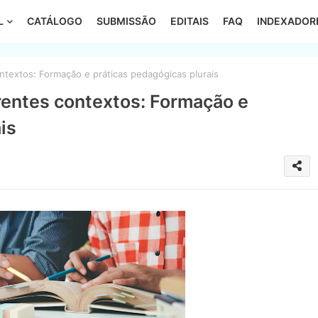
L
CATÁLOGO
SUBMISSÃO
EDITAIS
FAQ
INDEXADOR
textos: Formação e práticas pedagógicas plurais
rentes contextos: Formação e
is