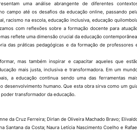
esentam uma análise abrangente de diferentes contexto
no campo até os desafios da educação online, passando pel
l, racismo na escola, educação inclusiva, educação quilombol
izamos com reflexões sobre a formação docente para atuaçã
emas reflete uma dimensão crucial da educação contemporânea
oria das práticas pedagógicas e da formação de professores 
ormar, mas também inspirar e capacitar aqueles que estã
cação mais justa, inclusiva e transformadora. Em um mund
bais, a educação continua sendo uma das ferramentas mai
 o desenvolvimento humano. Que esta obra sirva como um gui
o poder transformador da educação.
nne da Cruz Ferreira; Dirlan de Oliveira Machado Bravo; Elivald
ina Santana da Costa; Naura Letícia Nascimento Coelho e Rafae